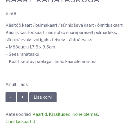
6.50
€
Käsitöö kaart / pulmakaart / sünnipäeva kaart / õnnitluskaart
Kaunis käsitöökaart, mis sobib suurepäraselt pulmadeks,
sünnipäevaks või igaks teiseks tähtpäevaks.
– Mõõdud u 17.5 x 9.5cm
– Sees rahatasku
– Kaart seotav paelaga – lisab kaardile erilisust
Ainult 1 laos
KAART
Lisa korvi
RAHATASKUGA
kogus
Kategooriad:
Kaartid
,
Kingitused
,
Kohe olemas
,
Õnnitluskaartid