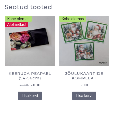
Seotud tooted
Kohe olemas
Kohe olemas
Allahindlus!
KEERUGA PEAPAEL
JÕULUKAARTIDE
(54-56cm)
KOMPLEKT
Algne
Praegune
7.00
€
5.00
€
5.00
€
hind
hind
Lisa korvi
Lisa korvi
oli:
on:
7.00€.
5.00€.