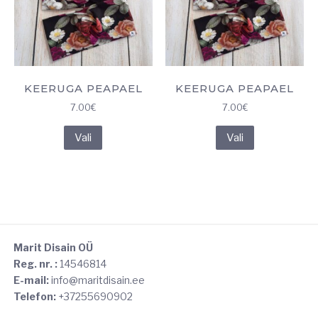
KEERUGA PEAPAEL
KEERUGA PEAPAEL
7.00
€
7.00
€
Sellel
Sellel
Vali
Vali
tootel
tootel
on
on
mitu
mitu
varianti.
varianti.
Valikuid
Valikuid
saab
saab
teha
teha
Marit Disain OÜ
Reg. nr. :
14546814
tootelehel.
tootelehel.
E-mail:
info@maritdisain.ee
Telefon:
+37255690902