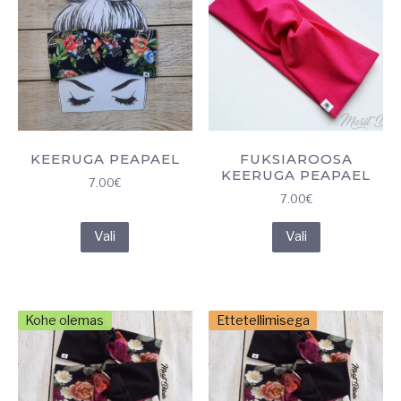
KEERUGA PEAPAEL
FUKSIAROOSA
KEERUGA PEAPAEL
7.00
€
7.00
€
Sellel
Sellel
Vali
Vali
tootel
tootel
on
on
mitu
mitu
varianti.
varianti.
Kohe olemas
Ettetellimisega
Valikuid
Valikuid
saab
saab
teha
teha
tootelehel.
tootelehel.