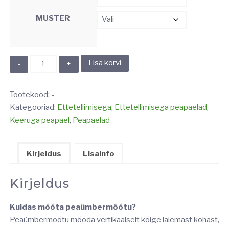
MUSTER
KEERUGA
Lisa korvi
PEAPAEL
kogus
Tootekood:
-
Kategooriad:
Ettetellimisega
,
Ettetellimisega peapaelad
,
Keeruga peapael
,
Peapaelad
Kirjeldus
Lisainfo
Kirjeldus
Kuidas mõõta peaümbermõõtu?
Peaümbermõõtu mõõda vertikaalselt kõige laiemast kohast,