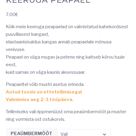
7.00
€
Kõik meie keeruga peapaelad on valmistatud kahekordsest
puuvillasest kangast,
elastaanisisaldus kangas annab peapaelale mõnusa
venivuse.
Peapael on väga mugav ja pehme ning kaitseb kõrvu tuule
eest,
kuid samas on väga kaunis aksessuaar.
Peapaeltel võib mustri asetus erineda.
Antud toode on ettetellimisega!
Valmimise aeg 2-3 tööpäeva.
Tellimiseks vali rippmenüüst oma peaümbermõõt ja muster
ning vormista ost ostukorvis.
PEAÜMBERMÕÕT