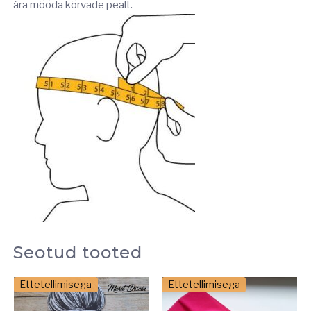
ära mõõda kõrvade pealt.
Seotud tooted
Ettetellimisega
Ettetellimisega