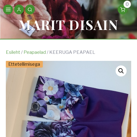
0
MARIT DISAIN
Esileht
/
Peapaelad
/ KEERUGA PEAPAEL
Ettetellimisega