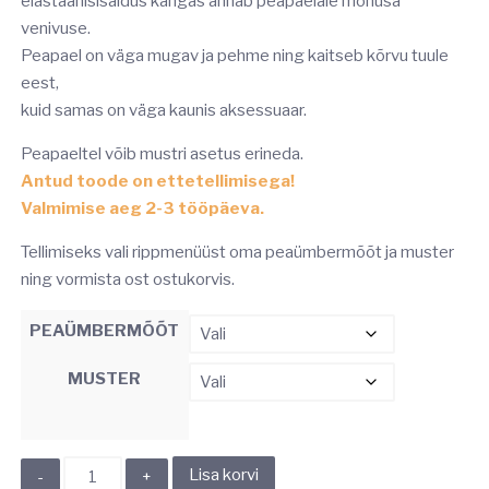
elastaanisisaldus kangas annab peapaelale mõnusa
venivuse.
Peapael on väga mugav ja pehme ning kaitseb kõrvu tuule
eest,
kuid samas on väga kaunis aksessuaar.
Peapaeltel võib mustri asetus erineda.
Antud toode on ettetellimisega!
Valmimise aeg 2-3 tööpäeva.
Tellimiseks vali rippmenüüst oma peaümbermõõt ja muster
ning vormista ost ostukorvis.
PEAÜMBERMÕÕT
MUSTER
KEERUGA
Lisa korvi