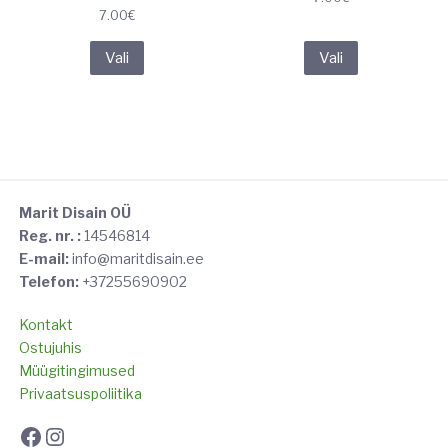
7.00
€
Sellel
Sellel
Vali
Vali
tootel
tootel
on
on
mitu
mitu
varianti.
varianti.
Valikuid
Valikuid
saab
saab
teha
teha
Marit Disain OÜ
Reg. nr. :
14546814
tootelehel.
tootelehel.
E-mail:
info@maritdisain.ee
Telefon:
+37255690902
Kontakt
Ostujuhis
Müügitingimused
Privaatsuspoliitika
Facebook
Instagram