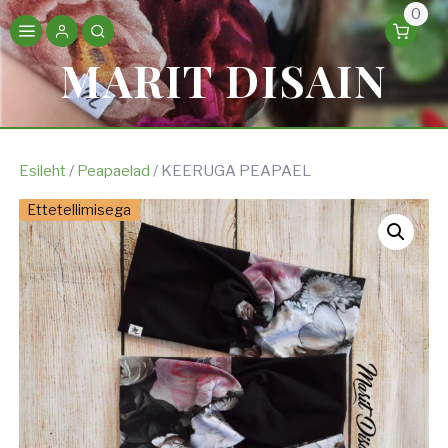
0
MARIT DISAIN
Esileht
/
Peapaelad
/ KEERUGA PEAPAEL
Ettetellimisega