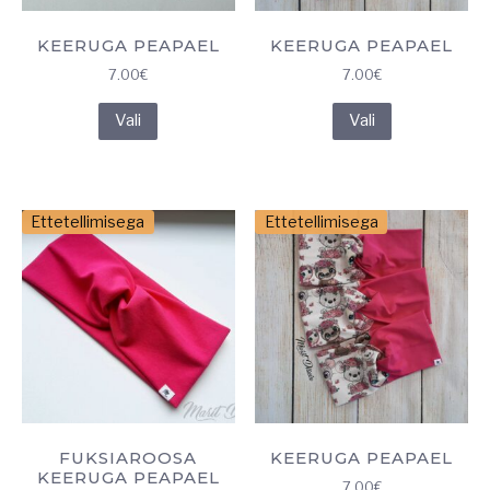
KEERUGA PEAPAEL
KEERUGA PEAPAEL
7.00
€
7.00
€
Sellel
Sellel
Vali
Vali
tootel
tootel
on
on
mitu
mitu
varianti.
varianti.
Ettetellimisega
Ettetellimisega
Valikuid
Valikuid
saab
saab
teha
teha
tootelehel.
tootelehel.
FUKSIAROOSA
KEERUGA PEAPAEL
KEERUGA PEAPAEL
7.00
€