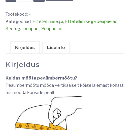
PEAPAEL
kogus
Tootekood:
-
Kategooriad:
Ettetellimisega
,
Ettetellimisega peapaelad
,
Keeruga peapael
,
Peapaelad
Kirjeldus
Lisainfo
Kirjeldus
Kuidas mõõta peaümbermõõtu?
Peaümbermõõtu mõõda vertikaalselt kõige laiemast kohast,
ära mõõda kõrvade pealt.