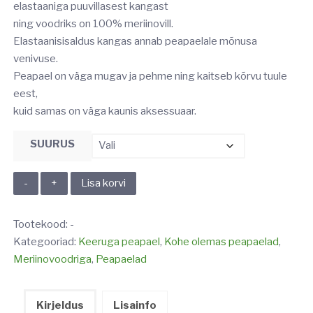
elastaaniga puuvillasest kangast
ning voodriks on 100% meriinovill.
Elastaanisisaldus kangas annab peapaelale mõnusa
venivuse.
Peapael on väga mugav ja pehme ning kaitseb kõrvu tuule
eest,
kuid samas on väga kaunis aksessuaar.
SUURUS
MERIINOVOODRIGA
Lisa korvi
PEAPAEL
kogus
Tootekood:
-
Kategooriad:
Keeruga peapael
,
Kohe olemas peapaelad
,
Meriinovoodriga
,
Peapaelad
Kirjeldus
Lisainfo