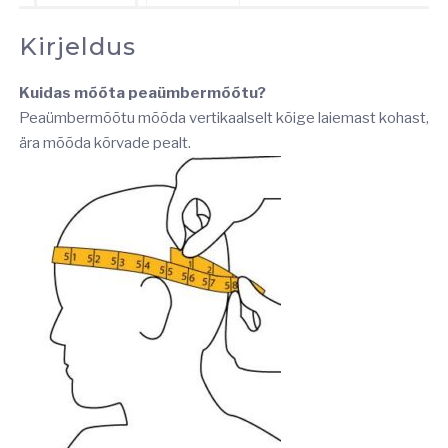
Kirjeldus
Kuidas mõõta peaümbermõõtu?
Peaümbermõõtu mõõda vertikaalselt kõige laiemast kohast,
ära mõõda kõrvade pealt.