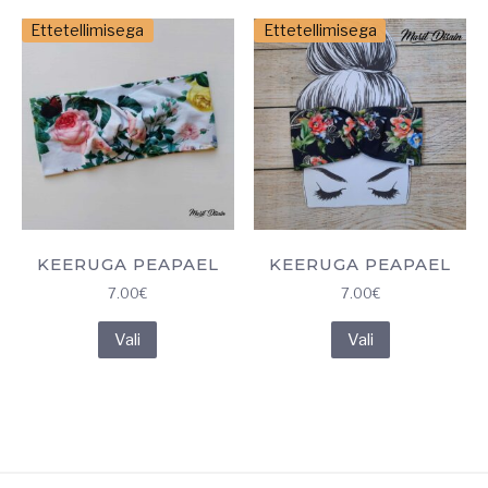
varianti.
varianti.
Ettetellimisega
Ettetellimisega
Valikuid
Valikuid
saab
saab
teha
teha
tootelehel.
tootelehel.
KEERUGA PEAPAEL
KEERUGA PEAPAEL
7.00
€
7.00
€
Sellel
Sellel
Vali
Vali
tootel
tootel
on
on
mitu
mitu
varianti.
varianti.
Valikuid
Valikuid
saab
saab