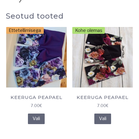
Seotud tooted
Ettetellimisega
Kohe olemas
KEERUGA PEAPAEL
KEERUGA PEAPAEL
7.00
€
7.00
€
Sellel
Sellel
Vali
Vali
tootel
tootel
on
on
mitu
mitu