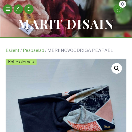
0
MARIT DISAIN
Esileht
/
Peapaelad
/ MERIINOVOODRIGA PEAPAEL
Kohe olemas