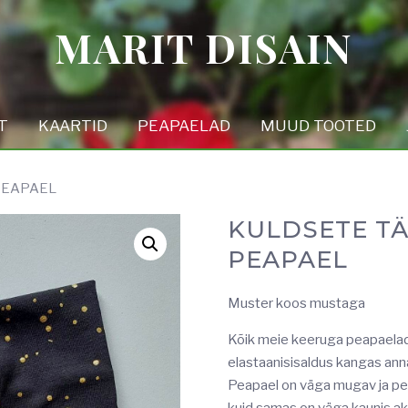
MARIT DISAIN
T
KAARTID
PEAPAELAD
MUUD TOOTED
PEAPAEL
KULDSETE T
PEAPAEL
Muster koos mustaga
Kõik meie keeruga peapaelad
elastaanisisaldus kangas an
Peapael on väga mugav ja peh