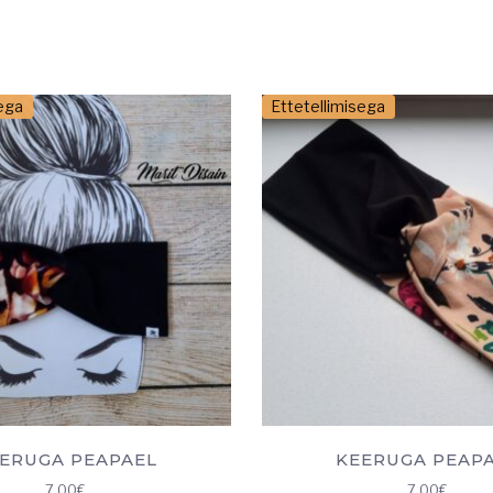
sega
Ettetellimisega
ERUGA PEAPAEL
KEERUGA PEAP
7.00
€
7.00
€