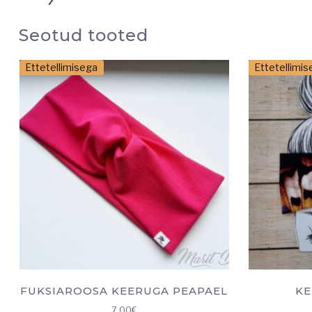
Seotud tooted
Ettetellimisega
Ettetellimi
FUKSIAROOSA KEERUGA PEAPAEL
KE
7.00
€