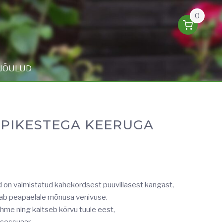
0
JÕULUD
ÄPIKESTEGA KEERUGA
 on valmistatud kahekordsest puuvillasest kangast,
nab peapaelale mõnusa venivuse.
me ning kaitseb kõrvu tuule eest,