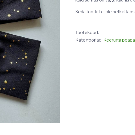
kuid samas on väga kaunis a
Seda toodet ei ole hetkel laos
Tootekood:
-
Kategooriad:
Keeruga peapa