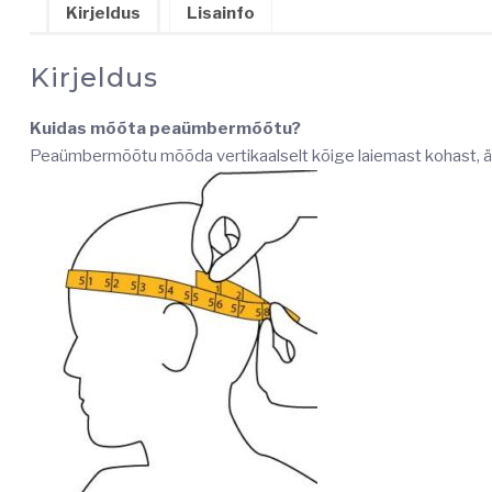
Kirjeldus
Lisainfo
Kirjeldus
Kuidas mõõta peaümbermõõtu?
Peaümbermõõtu mõõda vertikaalselt kõige laiemast kohast, ä