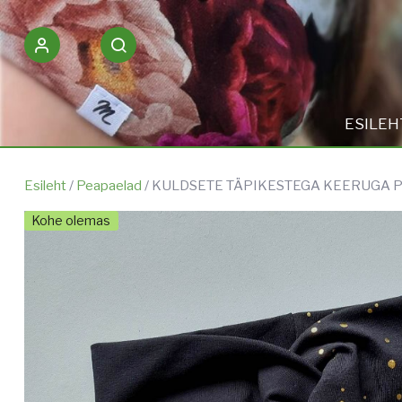
ESILEH
Esileht
/
Peapaelad
/ KULDSETE TÄPIKESTEGA KEERUGA 
Kohe olemas